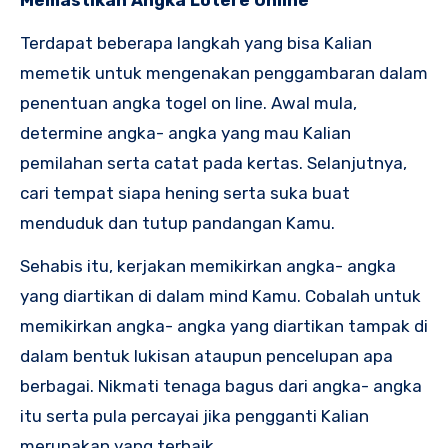
Terdapat beberapa langkah yang bisa Kalian
memetik untuk mengenakan penggambaran dalam
penentuan angka togel on line. Awal mula,
determine angka- angka yang mau Kalian
pemilahan serta catat pada kertas. Selanjutnya,
cari tempat siapa hening serta suka buat
menduduk dan tutup pandangan Kamu.
Sehabis itu, kerjakan memikirkan angka- angka
yang diartikan di dalam mind Kamu. Cobalah untuk
memikirkan angka- angka yang diartikan tampak di
dalam bentuk lukisan ataupun pencelupan apa
berbagai. Nikmati tenaga bagus dari angka- angka
itu serta pula percayai jika pengganti Kalian
merupakan yang terbaik.