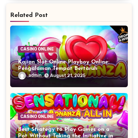
Related Post
CASINO ONLINE
Kajian Slot Online Playboy Online:
Pengalaman Tempat Bertaruh
Langsung di Akhir Jemari Anda
admin
August 21, 2025
CASINO ONLINE
Best Strategy to Play Games on a
Pot Without Taking the Initiative in