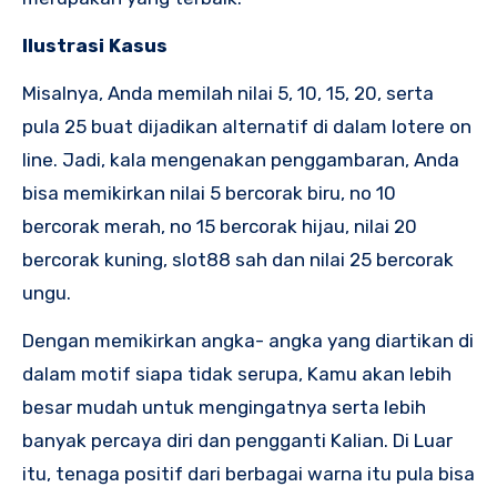
Ilustrasi Kasus
Misalnya, Anda memilah nilai 5, 10, 15, 20, serta
pula 25 buat dijadikan alternatif di dalam lotere on
line. Jadi, kala mengenakan penggambaran, Anda
bisa memikirkan nilai 5 bercorak biru, no 10
bercorak merah, no 15 bercorak hijau, nilai 20
bercorak kuning, slot88 sah dan nilai 25 bercorak
ungu.
Dengan memikirkan angka- angka yang diartikan di
dalam motif siapa tidak serupa, Kamu akan lebih
besar mudah untuk mengingatnya serta lebih
banyak percaya diri dan pengganti Kalian. Di Luar
itu, tenaga positif dari berbagai warna itu pula bisa