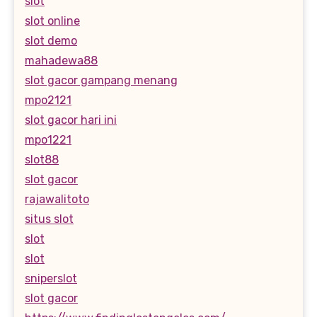
slot
slot online
slot demo
mahadewa88
slot gacor gampang menang
mpo2121
slot gacor hari ini
mpo1221
slot88
slot gacor
rajawalitoto
situs slot
slot
slot
sniperslot
slot gacor