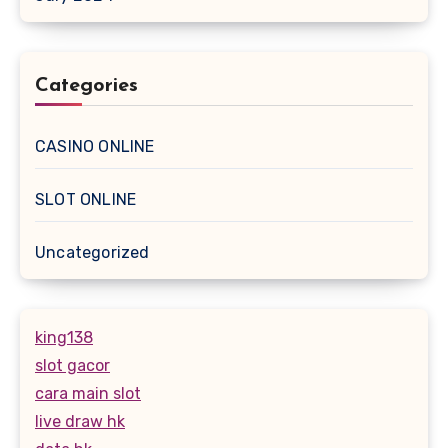
Categories
CASINO ONLINE
SLOT ONLINE
Uncategorized
king138
slot gacor
cara main slot
live draw hk