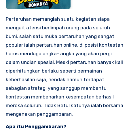
Pertaruhan memanglah suatu kegiatan siapa
mengait atensi berlimpah orang pada seluruh
bumi. salah satu muka pertaruhan yang sangat
populer ialah pertaruhan online, di posisi kontestan
harus menduga angka- angka yang akan pergi
dalam undian spesial. Meski pertaruhan banyak kali
diperhitungkan berlaku seperti permainan
keberhasilan saja, hendak namun terdapat
sebagian strategi yang sanggup membantu
kontestan membenarkan kesempatan berhasil
mereka seluruh. Tidak Betul satunya ialah bersama
mengenakan penggambaran.
Apa itu Penggambaran?