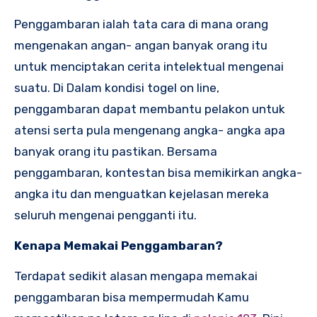
Penggambaran ialah tata cara di mana orang
mengenakan angan- angan banyak orang itu
untuk menciptakan cerita intelektual mengenai
suatu. Di Dalam kondisi togel on line,
penggambaran dapat membantu pelakon untuk
atensi serta pula mengenang angka- angka apa
banyak orang itu pastikan. Bersama
penggambaran, kontestan bisa memikirkan angka-
angka itu dan menguatkan kejelasan mereka
seluruh mengenai pengganti itu.
Kenapa Memakai Penggambaran?
Terdapat sedikit alasan mengapa memakai
penggambaran bisa mempermudah Kamu