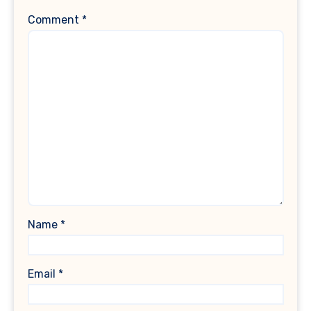
Comment
*
Name
*
Email
*