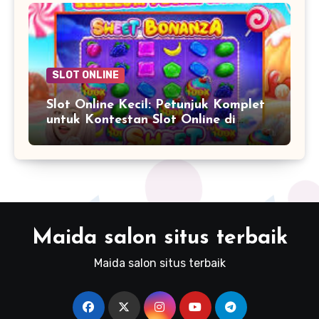
SLOT ONLINE
Slot Online Kecil: Petunjuk Komplet
untuk Kontestan Slot Online di
Indonesia
Maida salon situs terbaik
Maida salon situs terbaik