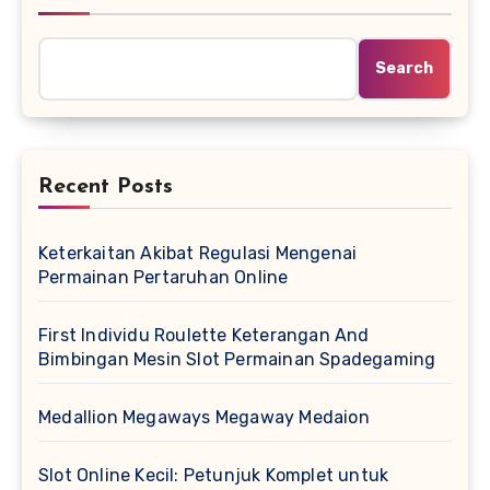
Search
Recent Posts
Keterkaitan Akibat Regulasi Mengenai
Permainan Pertaruhan Online
First Individu Roulette Keterangan And
Bimbingan Mesin Slot Permainan Spadegaming
Medallion Megaways Megaway Medaion
Slot Online Kecil: Petunjuk Komplet untuk