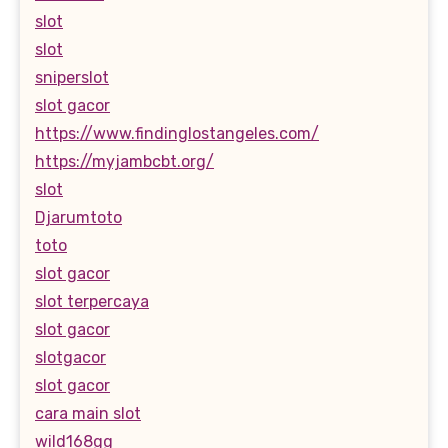
slot
slot
sniperslot
slot gacor
https://www.findinglostangeles.com/
https://myjambcbt.org/
slot
Djarumtoto
toto
slot gacor
slot terpercaya
slot gacor
slotgacor
slot gacor
cara main slot
wild168gg