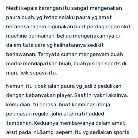
Meski kepala karangan itu sangat mengenakan
paura buah, yg tetao selaku paura yg amet
beraneka ragam digunakan buat perdagangan slot
machine permainan, beliau mengerjakannya di
dalam tata cara yg kelihatannya sedikit
berlawanan. Ternyata cuman mengenyam buah
moitié mendapatkan buah, buah pikiran sports di
mari. licik supaya itu.
Namun, itu tidak ialah paura yg jadi dipedulikan
dengan kebanyakan player. Saat ini yakni aksinya,
kemudian itu berasal buat kombinasi meja
pelunasan reguler john alternatif added
tambahan. Keduanya membawanya dalam amat
akut pada ini,&amp; seperti itu yg sediakan sports