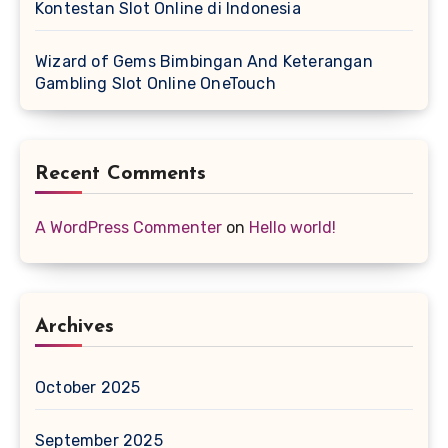
Kontestan Slot Online di Indonesia
Wizard of Gems Bimbingan And Keterangan
Gambling Slot Online OneTouch
Recent Comments
A WordPress Commenter
on
Hello world!
Archives
October 2025
September 2025