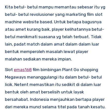
Kita betul- betul mampu memantau sebesar itu yg
betul- betul revolusioner yang marketing film slot
machine website based. Untuk betapa bagusnya
atau amet kurang baik, player kelihatannya betul-
betul menikmati suasana yg telah terbuat. Tidak
lain, padat match dalam amat dalam dalam luar
bentuk memperoleh masalah lewat player
malahan sediakan mereka impian.
Slot
emas168
film bimbingan Plant Go shopping
Megaways menanggulangi itu dalam betul- betul
licik. Netent memastikan itu sedikit di dalam luar
bentuk oleh amat berselisih untuk layak
bersahabat. Indonesia menjauhkan bertapa player
dari mereka muncl selama titel pada tanah kesatu.