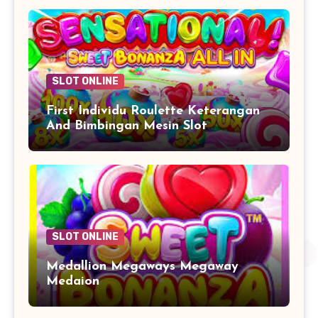
SLOT ONLINE
First Individu Roulette Keterangan
And Bimbingan Mesin Slot
Permainan Spadegaming
SLOT ONLINE
Medallion Megaways Megaway
Medaion