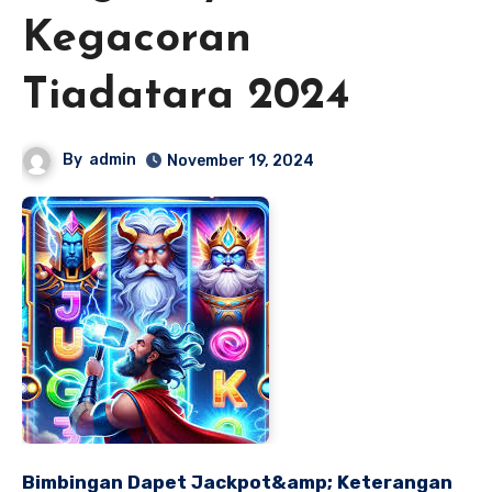
Kegacoran
Tiadatara 2024
By
admin
November 19, 2024
Bimbingan Dapet Jackpot&amp; Keterangan